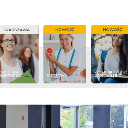
NOWOŚĆ
NOWOŚĆ
WARSZAWA
AKADEMIA
RACHUNKOWOŚĆ 
DOKTORSKA
DIETETYKA
CONTROLLING