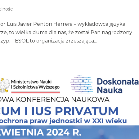
alności
sor Luis Javier Penton Herrera – wykładowca języka
orze, to wielka duma dla nas, że został Pan nagrodzony
yp. TESOL to organizacja zrzeszająca...