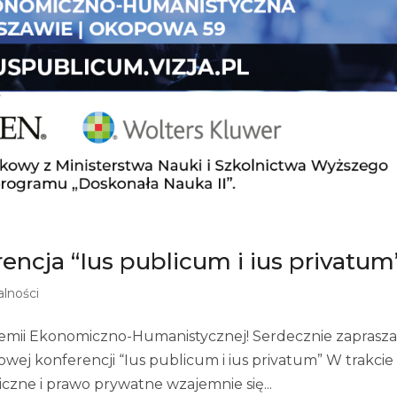
ncja “Ius publicum i ius privatum
alności
demii Ekonomiczno-Humanistycznej! Serdecznie zaprasz
ej konferencji “Ius publicum i ius privatum” W trakcie
iczne i prawo prywatne wzajemnie się...