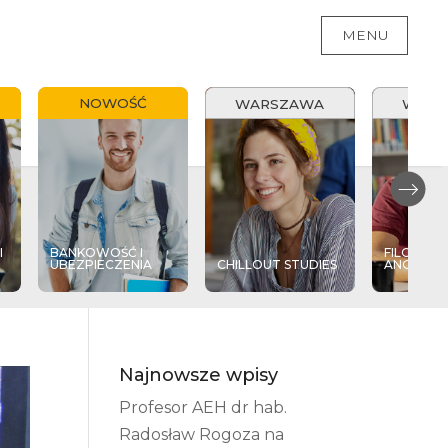
MENU
NOWOŚĆ
WARSZAWA
WARS
I
BANKOWOŚĆ I
FILOLOGI
UBEZPIECZENIA
CHILLOUT STUDIES
ANGIELSK
Najnowsze wpisy
Profesor AEH dr hab.
Radosław Rogoza na