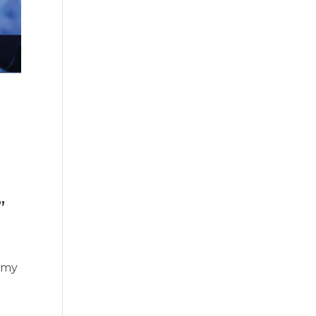
”
amy