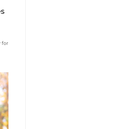
es
 for