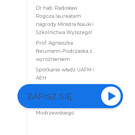
Dr hab. Radosław
Rogoza laureatem
nagrody Ministra Nauki i
Szkolnictwa Wyższego!
Prof. Agnieszka
Neumann-Podczaska z
wyróżnieniem
Spotkanie władz UAFM i
AEH
Nawiązanie współpracy
ZAPISZ SIĘ
z Uniwersytetem
Andrzeja Frycza
Modrzewskiego